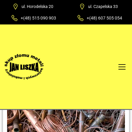
ul. Horodelska 20
ul. Czapelska 33
+(48) 515 090 903
+(48) 607 505 054